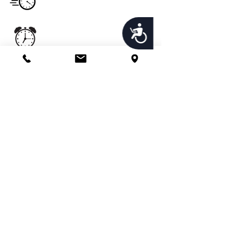
Hours
7:00am -6:00pm
Office Hours
Accessibility
Monday - Sunday
24hrs
Email
imperialpestprevent@gmail.com
Usefull links
Call Us
Get a Quote
Pay Online