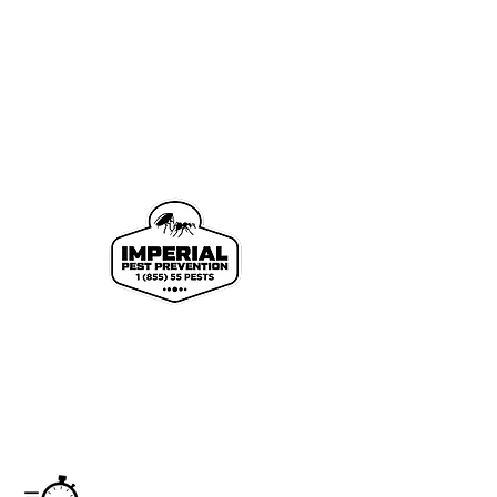
We proudly offer pest control and termite
services to Florida's Volusia County, St.
Johns County, Seminole County, Orange
County, Flagler County, and Brevard
County with over 120 years of combined
staff experience.
Service
Monday - Saturday