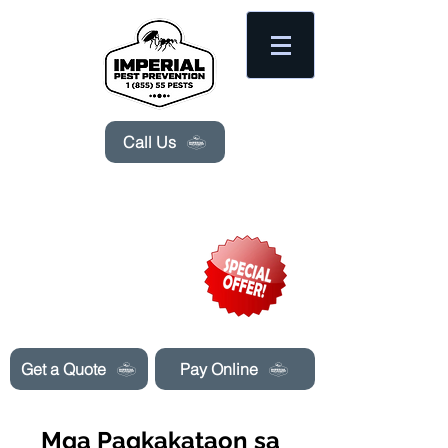
Please
note:
This
website
includes
an
accessibility
system.
Call Us
Need Pest Control Help? call and ask us
about our specials today!
Get a Quote
Pay Online
Mga Pagkakataon sa