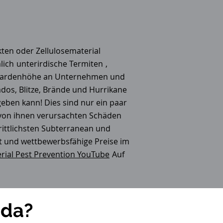
kten oder Zellulosematerial
lich
unterirdische Termiten
,
illiardenhöhe an Unternehmen und
dos, Blitze, Brände und Hurrikane
eben kann! Dies sind nur ein paar
von ihnen verursachten Schäden
rittlichsten Subterranean und
t und wettbewerbsfähige Preise im
rial Pest Prevention YouTube
Auf
ida?