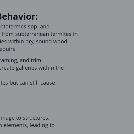
Behavior:
yptotermes spp. and
er from subterranean termites in
nies within dry, sound wood.
require
framing, and trim.
reate galleries within the
es but can still cause
amage to structures.
n elements, leading to