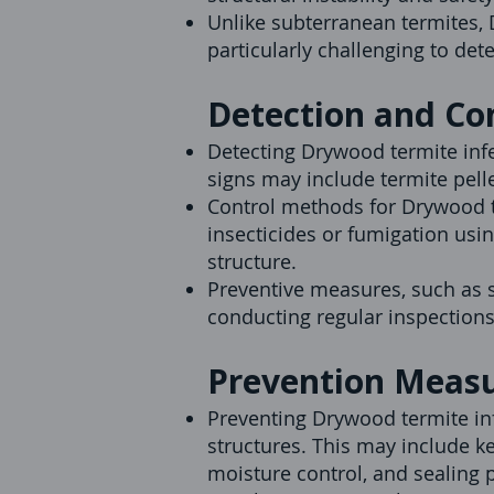
Unlike subterranean ter
mites, 
particularly challenging to det
Detection and Con
Detecting Drywood termite infes
signs may include termite
pell
Control methods for Drywood te
insecticides or fumigation usi
structure.
Preventive measures, such as s
conducting regular inspections
Prevention Measu
Preventing Drywood termite in
structures. This may include 
moisture control, and sealing p