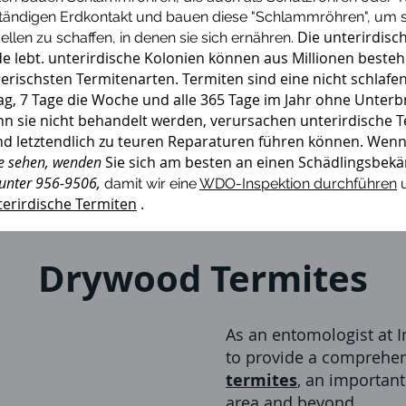
ständigen Erdkontakt und bauen diese "Schlammröhren", um s
Die unterirdis
en zu schaffen, in denen sie sich ernähren.
Erde lebt. unterirdische Kolonien können aus Millionen best
rerischsten Termitenarten. Termiten sind eine nicht schlafe
g, 7 Tage die Woche und alle 365 Tage im Jahr ohne Unterb
enn sie nicht behandelt werden, verursachen unterirdisch
und letztendlich zu teuren Reparaturen führen können. Wenn
e sehen, wenden
Sie sich am besten an
einen
Schädlingsbekä
unter 956-9506,
damit wir eine
WDO-Inspektion durchführen
u
erirdische Termiten
.
Drywood Termites
As an entomologist at I
to provide a comprehen
termites
, an important
area and beyond.