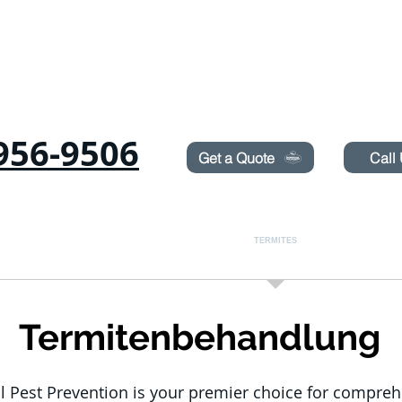
Need Pest Control Help? call and ask us about our s
956-9506
Get a Quote
Call
Ameisen
RODENTS
BETTWANZEN
TERMITES
LAWN SPRAYIN
Termitenbehandlung
l Pest Prevention is your premier choice for compreh