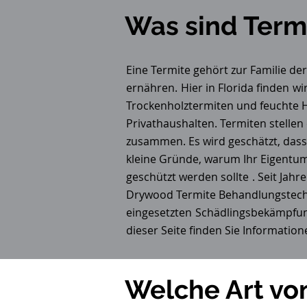
Was sind Term
Eine Termite gehört zur Familie de
ernähren.
Hier in Florida finden
wi
Trockenholztermiten und feuchte 
Privathaushalten. Termiten stellen
zusammen. Es wird geschätzt, dass
kleine Gründe, warum Ihr Eigentum
geschützt werden sollte
. Seit Jahr
Drywood Termite Behandlungstech
eingesetzten
Schädlingsbekämpfun
dieser Seite finden Sie Information
Welche Art von