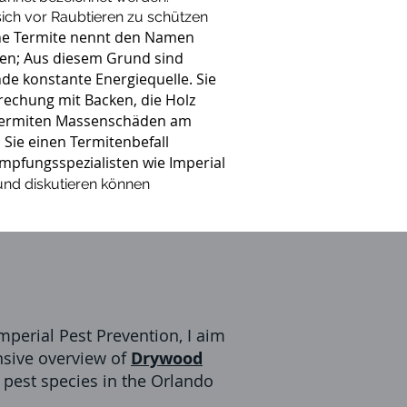
ich vor Raubtieren zu schützen
che Termite nennt den Namen
ehen; Aus diesem Grund sind
nde konstante Energiequelle. Sie
rechung mit Backen, die Holz
e Termiten Massenschäden am
 Sie einen Termitenbefall
mpfungsspezialisten wie Imperial
nd diskutieren können
mperial Pest Prevention, I aim
sive overview of
Drywood
 pest species in the Orlando