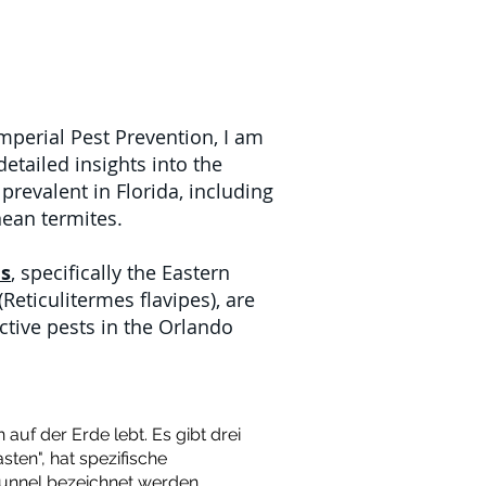
mperial Pest Prevention, I am
etailed insights into the
prevalent in Florida, including
nean termites.
es
, specifically the Eastern
Reticulitermes flavipes), are
tive pests in the Orlando
auf der Erde lebt. Es gibt drei
ten", hat spezifische
unnel bezeichnet werden.