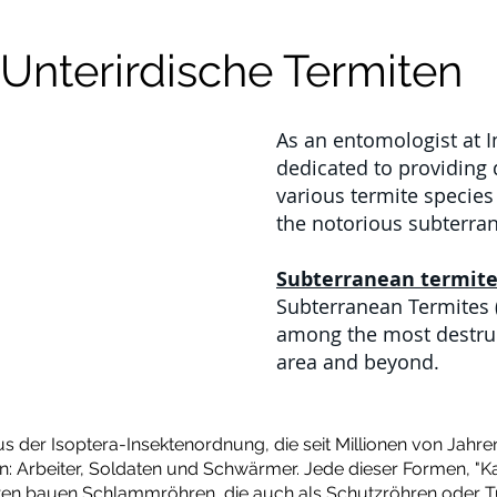
Unterirdische Termiten
As an entomologist at I
dedicated to providing d
various termite species 
the notorious subterra
Subterranean termit
Subterranean Termites (
among the most destruc
area and beyond.​
der Isoptera-Insektenordnung, die seit Millionen von Jahren 
: Arbeiter, Soldaten und Schwärmer. Jede dieser Formen, "Kas
iten bauen Schlammröhren, die auch als Schutzröhren oder T