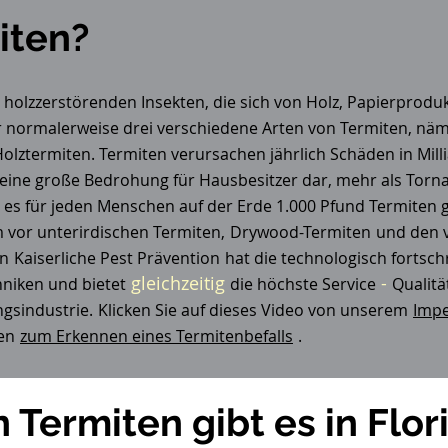
iten?
r holzzerstörenden Insekten, die sich von Holz, Papierprodu
r normalerweise drei verschiedene Arten von Termiten, näm
Holztermiten. Termiten verursachen jährlich Schäden in M
 eine große Bedrohung für Hausbesitzer dar, mehr als Torna
 es für jeden Menschen auf der Erde 1.000 Pfund Termiten g
 vor unterirdischen Termiten,
Drywood-Termiten
und den 
en
Kaiserliche Pest Prävention
hat die technologisch fortsch
gleichzeitig
-
niken und bietet
die höchste Service
Qualitä
gsindustrie.
Klicken Sie auf dieses Video von unserem
Impe
en
zum Erkennen eines Termitenbefalls
.
 Termiten gibt es in Flor