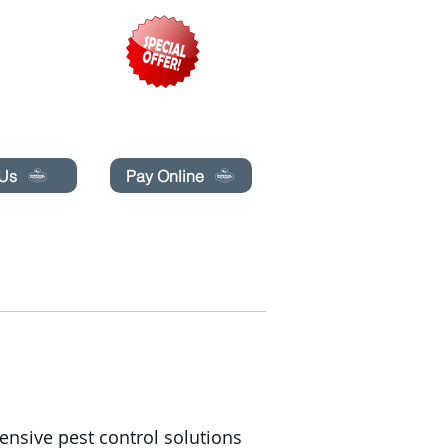
pecials today!
 Us
Pay Online
G
BLOG
BUCHE ONLINE
More
ensive pest control solutions