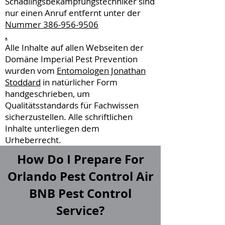
Schädlingsbekämpfungstechniker sind
nur einen Anruf entfernt unter der
Nummer 386-956-9506
.
Alle Inhalte auf allen Webseiten der
Domäne Imperial Pest Prevention
wurden vom
Entomologen Jonathan
Stoddard
in natürlicher Form
handgeschrieben, um
Qualitätsstandards für Fachwissen
sicherzustellen. Alle schriftlichen
Inhalte unterliegen dem
Urheberrecht.
How Do I Prepare For
Orlando Pest Control Air
BNB Pest Control
Service?