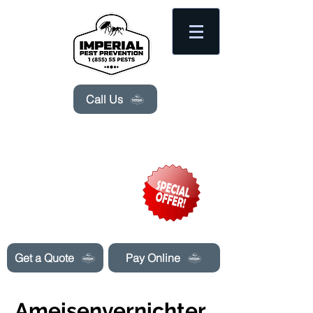
Please
note:
This
website
includes
an
accessibility
system.
Call Us
Need Pest Control Help? call and ask us
about our specials today!
Get a Quote
Pay Online
Ameisenvernichter