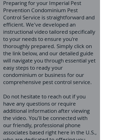
Preparing for your Imperial Pest
Prevention Condominium Pest
Control Service is straightforward and
efficient. We've developed an
instructional video tailored specifically
to your needs to ensure you're
thoroughly prepared. Simply click on
the link below, and our detailed guide
will navigate you through essential yet
easy steps to ready your
condominium or business for our
comprehensive pest control service.
Do not hesitate to reach out if you
have any questions or require
additional information after viewing
the video. You'll be connected with
our friendly, professional phone
associates based right here in the U.S.,
who are dedicated to offering you