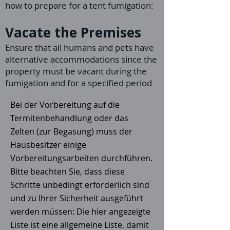
how to prepare for a tent fumigation:
Vacate the Premises
Ensure that all humans and pets have
alternative accommodations since the
property must be vacant during the
fumigation and for a specified period
Bei der Vorbereitung auf die
Termitenbehandlung oder das
Zelten (zur Begasung) muss der
Hausbesitzer einige
Vorbereitungsarbeiten durchführen.
Bitte beachten Sie, dass diese
Schritte unbedingt erforderlich sind
und zu Ihrer Sicherheit ausgeführt
werden müssen: Die hier angezeigte
Liste ist eine allgemeine Liste, damit