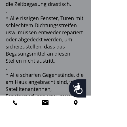
die Zeltbegasung drastisch.
.
* Alle rissigen Fenster, Türen mit
schlechtem Dichtungsstreifen
usw. müssen entweder repariert
oder abgedeckt werden, um
sicherzustellen, dass das
Begasungsmittel an diesen
Stellen nicht austritt.
.
* Alle scharfen Gegenstände, die
am Haus angebracht sind, wie
Accessibility
Satellitenantennen,
Fenstermarkisen usw., müssen
vor der Begasung des Zeltes
abgesenkt oder entfernt werden.
.
* Häuser mit