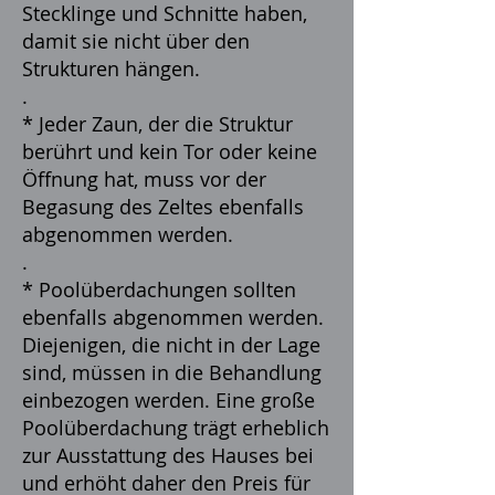
Stecklinge und Schnitte haben,
damit sie nicht über den
Strukturen hängen.
.
* Jeder Zaun, der die Struktur
berührt und kein Tor oder keine
Öffnung hat, muss vor der
Begasung des Zeltes ebenfalls
abgenommen werden.
.
* Poolüberdachungen sollten
ebenfalls abgenommen werden.
Diejenigen, die nicht in der Lage
sind, müssen in die Behandlung
einbezogen werden. Eine große
Poolüberdachung trägt erheblich
zur Ausstattung des Hauses bei
und erhöht daher den Preis für