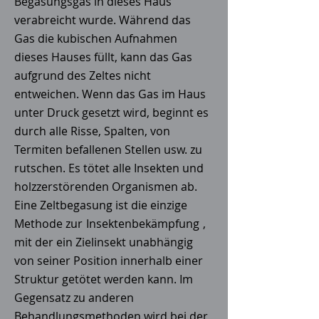
Begasungsgas in dieses Haus
verabreicht wurde. Während das
Gas die kubischen Aufnahmen
dieses Hauses füllt, kann das Gas
aufgrund des Zeltes nicht
entweichen. Wenn das Gas im Haus
unter Druck gesetzt wird, beginnt es
durch alle Risse, Spalten, von
Termiten befallenen Stellen usw. zu
rutschen. Es tötet alle Insekten und
holzzerstörenden Organismen ab.
Eine Zeltbegasung ist die einzige
Methode zur
Insektenbekämpfung
,
mit der ein Zielinsekt unabhängig
von seiner Position innerhalb einer
Struktur getötet werden kann. Im
Gegensatz zu anderen
Behandlungsmethoden wird bei der