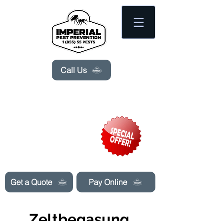
Please
note:
This
website
includes
an
accessibility
system.
Call Us
Need Pest Control Help? call and ask us
about our specials today!
Get a Quote
Pay Online
Zeltbegasung