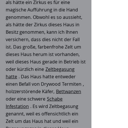
als hätte ein Zirkus es für eine
magische Aufführung in die Hand
genommen. Obwohl es so aussieht,
als hätte der Zirkus dieses Haus in
Besitz genommen, kann ich Ihnen
versichern, dass dies nicht der Fall
ist. Das große, farbenfrohe Zelt um
dieses Haus herum ist vorhanden,
weil dieses Haus gerade in Betrieb ist
oder kürzlich eine
Zeltbegasung
hatte
. Das Haus hatte entweder
einen Befall von Drywood
Termiten
,
holzzerstörende Käfer,
Bettwanzen
oder eine schwere
Schabe
Infestation
. Es wird Zeltbegasung
genannt, weil es offensichtlich ein
Zelt um das Haus hat und weil ein