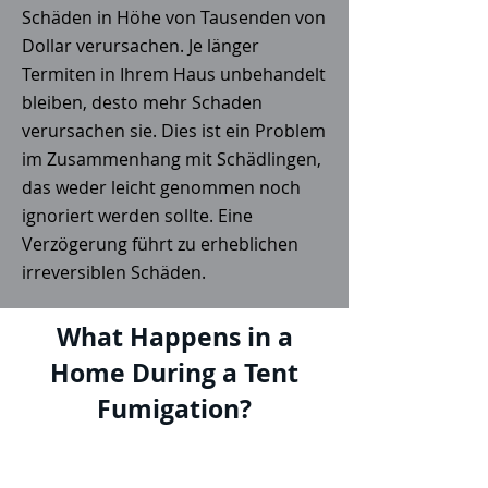
Schäden in Höhe von Tausenden von
Dollar verursachen. Je länger
Termiten in Ihrem Haus unbehandelt
bleiben, desto mehr Schaden
verursachen sie. Dies ist ein Problem
im Zusammenhang mit Schädlingen,
das weder leicht genommen noch
ignoriert werden sollte. Eine
Verzögerung führt zu erheblichen
irreversiblen Schäden.
What Happens in a
Home During a Tent
Fumigation?