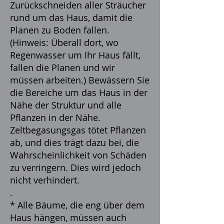
Zurückschneiden aller Sträucher
rund um das Haus, damit die
Planen zu Boden fallen.
(Hinweis: Überall dort, wo
Regenwasser um Ihr Haus fällt,
fallen die Planen und wir
müssen arbeiten.) Bewässern Sie
die Bereiche um das Haus in der
Nähe der Struktur und alle
Pflanzen in der Nähe.
Zeltbegasungsgas tötet Pflanzen
ab, und dies trägt dazu bei, die
Wahrscheinlichkeit von Schäden
zu verringern. Dies wird jedoch
nicht verhindert.
.
* Alle Bäume, die eng über dem
Haus hängen, müssen auch