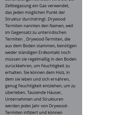
Zeltbegasung ein Gas verwendet,
das jeden möglichen Punkt der
Struktur durchdringt. Drywood
Termiten nannten den Namen, weil
im Gegensatz zu unterirdischen
Termiten
Drywood-Termiten, die
aus dem Boden stammen, benötigen
weder ständigen Erdkontakt noch
müssen sie regelmäßig in den Boden
zurückkehren, um Feuchtigkeit zu
erhalten. Sie können dem Holz, in
dem sie leben und sich ernähren,
genug Feuchtigkeit entziehen, um zu
überleben. Tausende Häuser,
Unternehmen und Strukturen
werden jedes Jahr von Drywood-
Termiten infiziert und können