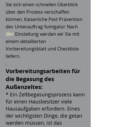
Sie sich einen schnellen Überblick
über den Prozess verschaffen
können. Kaiserliche Pest Prävention
des
Unterauftrag
fumigator
Nach
der
Einstellung
werden wir Sie mit
einem detaillierten
Vorbereitungsblatt und Checkliste
liefern.
.
Vorbereitungsarbeiten für
die Begasung des
Außenzeltes:
* Ein Zeltbegasungsprozess kann
für einen Hausbesitzer viele
Hausaufgaben erfordern. Eines
der wichtigsten Dinge, die getan
werden müssen, ist das