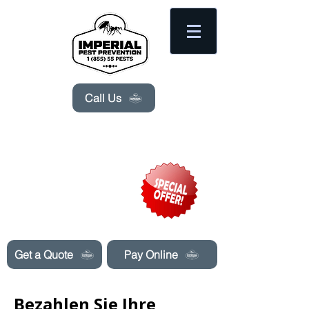
Please
note:
This
website
includes
an
accessibility
system.
Call Us
Need Pest Control Help? call and ask us
about our specials today!
Get a Quote
Pay Online
Bezahlen Sie Ihre