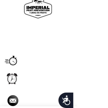
We proudly offer pest control and termite
services to Florida's Volusia County, St.
Johns County, Seminole County, Orange
County, Flagler County, and Brevard
County with over 120 years of combined
staff experience.
Service
Monday - Saturday
Hours
7:00am -6:00pm
Office Hours
Monday - Sunday
24hrs
Email
Accessibility
imperialpestprevent@gmail.com