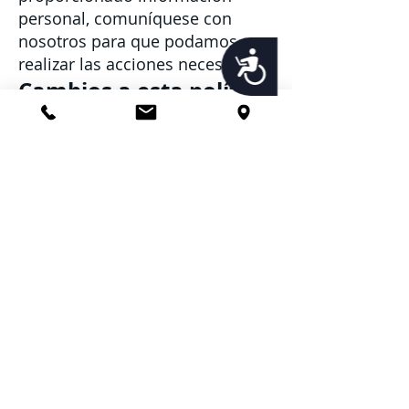
personal, comuníquese con
nosotros para que podamos
Accessibility
realizar las acciones necesarias.
Cambios a esta política
de privacidad
Es posible que actualicemos
nuestra Política de privacidad de
vez en cuando. Por lo tanto, le
recomendamos que revise esta
página periódicamente para
detectar cualquier cambio. Le
notificaremos de cualquier
cambio publicando la nueva
Política de privacidad en esta
página. Estos cambios entran en
vigencia inmediatamente
después de su publicación en