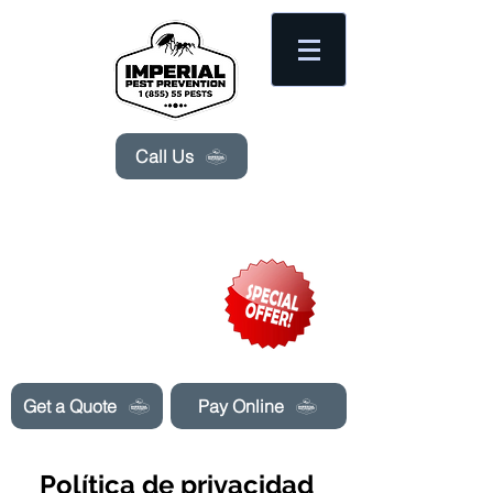
Please
note:
This
website
includes
an
accessibility
system.
Call Us
Need Pest Control Help? call and ask us
about our specials today!
Get a Quote
Pay Online
Política de privacidad