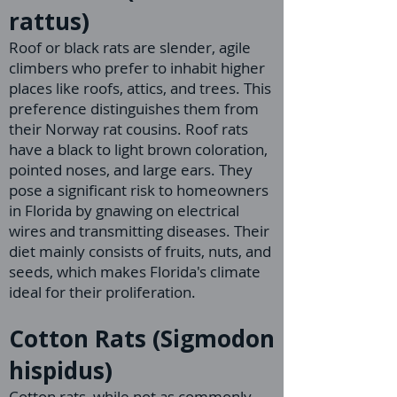
rattus)
Roof or black rats are slender, agile
climbers who prefer to inhabit higher
places like roofs, attics, and trees. This
preference distinguishes them from
their Norway rat cousins. Roof rats
have a black to light brown coloration,
pointed noses, and large ears. They
pose a significant risk to homeowners
in Florida by gnawing on electrical
wires and transmitting diseases. Their
diet mainly consists of fruits, nuts, and
seeds, which makes Florida's climate
ideal for their proliferation.
Cotton Rats (Sigmodon
hispidus)
Cotton rats, while not as commonly