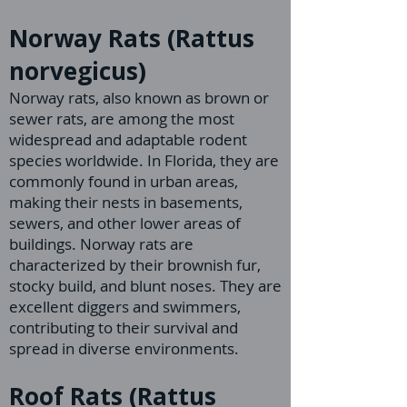
Norway Rats (Rattus
norvegicus)
Norway rats, also known as brown or
sewer rats, are among the most
widespread and adaptable rodent
species worldwide. In Florida, they are
commonly found in urban areas,
making their nests in basements,
sewers, and other lower areas of
buildings. Norway rats are
characterized by their brownish fur,
stocky build, and blunt noses. They are
excellent diggers and swimmers,
contributing to their survival and
spread in diverse environments.
Roof Rats (Rattus