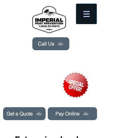
Please
note:
This
website
includes
an
accessibility
system.
Call Us
Need Pest Control Help? call and ask us
about our specials today!
Get a Quote
Pay Online