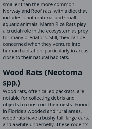
smaller than the more common
Norway and Roof rats, with a diet that
includes plant material and small
aquatic animals. Marsh Rice Rats play
a crucial role in the ecosystem as prey
for many predators. Still, they can be
concerned when they venture into
human habitation, particularly in areas
close to their natural habitats.
Wood Rats (Neotoma
spp.)
Wood rats, often called packrats, are
notable for collecting debris and
objects to construct their nests. Found
in Florida's wooded and rural areas,
wood rats have a bushy tail, large ears,
and a white underbelly. These rodents