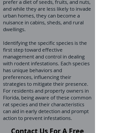
prefer a diet of seeds, fruits, and nuts,
and while they are less likely to invade
urban homes, they can become a
nuisance in cabins, sheds, and rural
dwellings.
Identifying the specific species is the
first step toward effective
management and control in dealing
with rodent infestations. Each species
has unique behaviors and
preferences, influencing their
strategies to mitigate their presence.
For residents and property owners in
Florida, being aware of these common
rat species and their characteristics
can aid in early detection and prompt
action to prevent infestations.
Contact Us For A Free