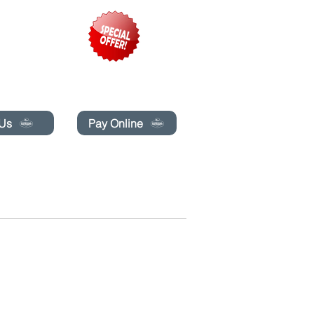
pecials today!
 Us
Pay Online
BLOG
LIBRO EN LÍNEA
More