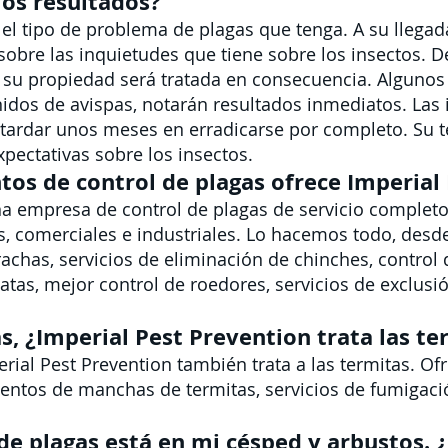
los resultados?
el tipo de problema de plagas que tenga. A su llegada
sobre las inquietudes que tiene sobre los insectos. 
, su propiedad será tratada en consecuencia. Algunos
nidos de avispas, notarán resultados inmediatos. Las 
ardar unos meses en erradicarse por completo. Su té
xpectativas sobre los insectos.
tos de control de plagas ofrece Imperial
na empresa de control de plagas de servicio complet
s, comerciales e industriales. Lo hacemos todo, desde
achas, servicios de eliminación de chinches, control 
atas, mejor control de roedores, servicios de exclusi
, ¿Imperial Pest Prevention trata las te
rial Pest Prevention también trata a las termitas. O
ientos de manchas de termitas, servicios de fumigaci
e plagas está en mi césped y arbustos. ¿