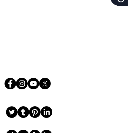
lorida's Volusia County, St.
r County, and Brevard
ce.
Follow Us