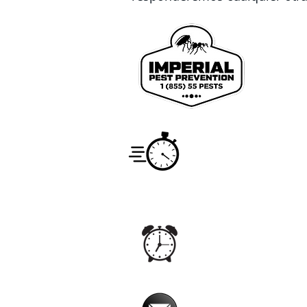
We pr
John
Coun
Service
Monday -
7:00am -
Hours
Office
Monday -
24hrs
Hours
Email