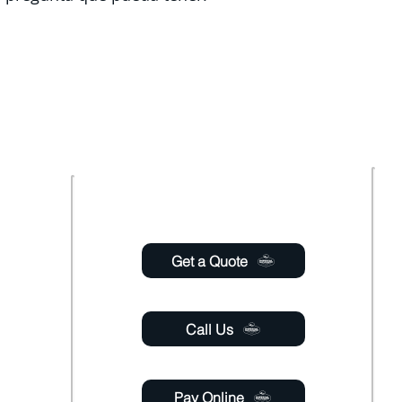
oudly offer pest control and termite services to F
s County, Seminole County, Orange County, Flagle
ty with over 120 years of combined staff experien
Usefull links
 Saturday
6:00pm
Get a Quote
 Sunday
Call Us
Pay Online