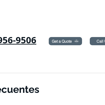
Need Pest Control Help? call and ask us about our s
956-9506
Get a Quote
Call
as
Roedores
CHINCHES
TERMITAS
PULVERIZACIÓN DE CÉSPED
ecuentes