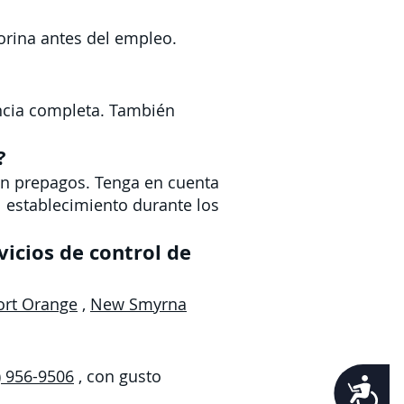
orina antes del empleo.
encia completa. También
?
son prepagos. Tenga en cuenta
 establecimiento durante los
icios de control de
ort Orange
,
New Smyrna
) 956-9506
, con gusto
Accessibility