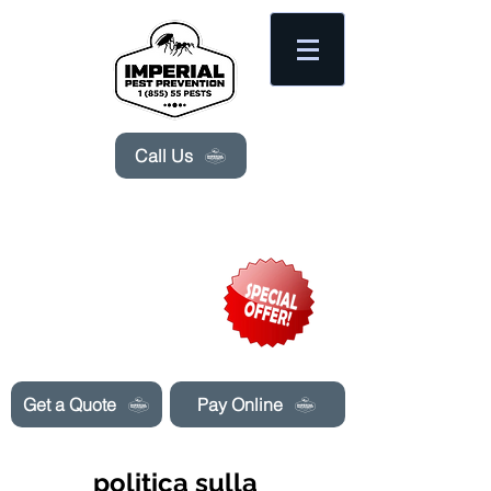
Please
note:
This
website
includes
an
accessibility
system.
Call Us
Need Pest Control Help? call and ask us
about our specials today!
Get a Quote
Pay Online
politica sulla