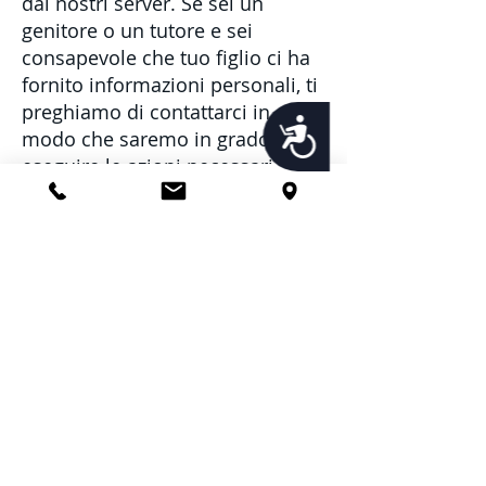
dai nostri server. Se sei un
genitore o un tutore e sei
consapevole che tuo figlio ci ha
fornito informazioni personali, ti
preghiamo di contattarci in
Accessibility
modo che saremo in grado di
eseguire le azioni necessarie.
Modifiche alla
presente informativa
sulla privacy
Potremmo aggiornare la nostra
politica sulla privacy di volta in
volta. Pertanto, ti consigliamo di
rivedere periodicamente questa
pagina per eventuali modifiche.
Ti informeremo di eventuali
modifiche pubblicando la nuova