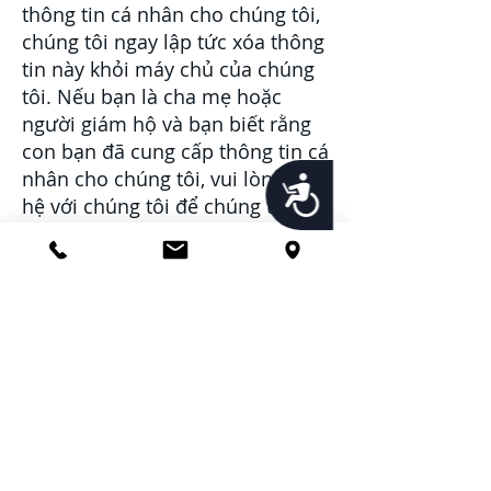
thông tin cá nhân cho chúng tôi,
chúng tôi ngay lập tức xóa thông
tin này khỏi máy chủ của chúng
tôi. Nếu bạn là cha mẹ hoặc
người giám hộ và bạn biết rằng
con bạn đã cung cấp thông tin cá
nhân cho chúng tôi, vui lòng liên
Accessibility
hệ với chúng tôi để chúng tôi có
thể thực hiện các hành động cần
thiết.
Các bác sĩ cho biết:
Các thay đổi đối với
Chính sách Bảo mật
này
Các bác sĩ cho biết:
Chúng tôi có thể cập nhật Chính
sách Bảo mật của mình theo thời