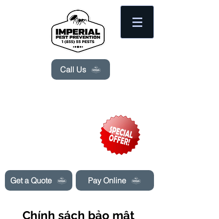
Please
note:
This
website
includes
an
accessibility
system.
Call Us
Need Pest Control Help? call and ask us
about our specials today!
Get a Quote
Pay Online
Chính sách bảo mật