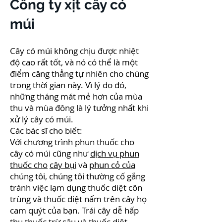
Công ty xịt cây có
múi
Cây có múi không chịu được nhiệt
độ cao rất tốt, và nó có thể là một
điểm căng thẳng tự nhiên cho chúng
trong thời gian này. Vì lý do đó,
những tháng mát mẻ hơn của mùa
thu và mùa đông là lý tưởng nhất khi
xử lý cây có múi.
Các bác sĩ cho biết:
Với chương trình phun thuốc cho
cây có múi cũng như
dịch vụ phun
thuốc cho
cây bụi
và
phun cỏ của
chúng tôi, chúng tôi thường cố gắng
tránh việc lạm dụng thuốc diệt côn
trùng và thuốc diệt nấm trên cây họ
cam quýt của bạn. Trái cây dễ hấp
thụ thuốc trừ sâu và thuốc diệt