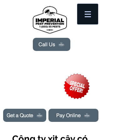
Please
note:
This
website
includes
an
accessibility
system.
Call Us
Need Pest Control Help? call and ask us
about our specials today!
Get a Quote
Pay Online
Công ty xịt cây có