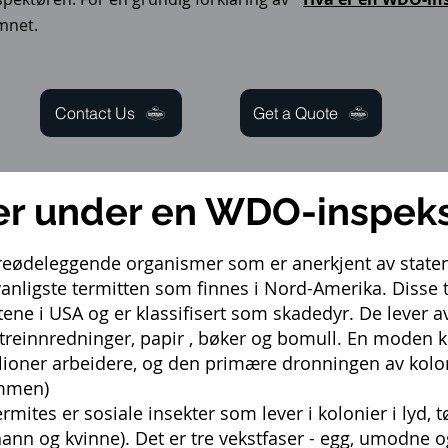
emnet.
Contact Us
Get a Quote
ter under en WDO-inspek
reødeleggende organismer som er anerkjent av staten
anligste termitten som finnes i Nord-Amerika. Disse t
ne i USA og er klassifisert som skadedyr. De lever a
, treinnredninger, papir , bøker og bomull. En moden k
llioner arbeidere, og den primære dronningen av kolon
ummen)
mites er sosiale insekter som lever i kolonier i lyd, tø
hann og kvinne). Det er tre vekstfaser - egg, umodne 