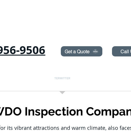
Need Pest Control Help? call and ask us about our s
956-9506
Get a Quote
Call
GNAGERE
VEGGEDYR
TERMITTER
LOVET SPRØYTING
BLOGG
DO Inspection Compa
or its vibrant attractions and warm climate, also face