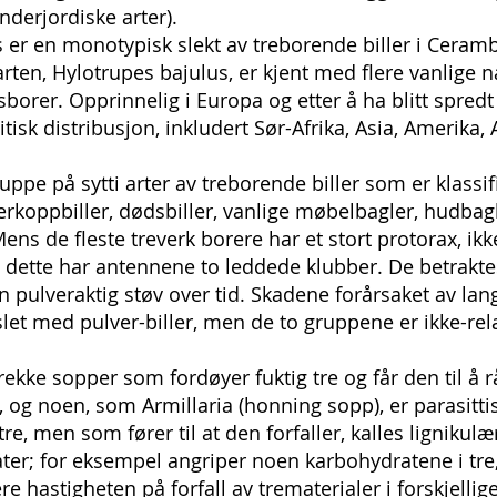
nderjordiske arter).
 er en monotypisk slekt av treborende biller i Ceramb
ten, Hylotrupes bajulus, er kjent med flere vanlige na
rer. Opprinnelig i Europa og etter å ha blitt spredt
tisk distribusjon, inkludert Sør-Afrika, Asia, Amerika,
uppe på sytti arter av treborende biller som er klassif
derkoppbiller, dødsbiller, vanlige møbelbagler, hudbag
ns de fleste treverk borere har et stort protorax, ikk
til dette har antennene to leddede klubber. De betrak
 en pulveraktig støv over tid. Skadene forårsaket av la
let med pulver-biller, men de to gruppene er ikke-rela
rekke sopper som fordøyer fuktig tre og får den til å
, og noen, som Armillaria (honning sopp), er parasitti
e, men som fører til at den forfaller, kalles lignikul
åter; for eksempel angriper noen karbohydratene i tre,
 hastigheten på forfall av trematerialer i forskjellig