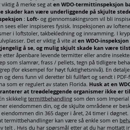
r viktig å merke seg at
en WDO-termittinspeksjon bar
te skader kan være underliggende på skjulte stede
nspeksjon
:
Loft-
og gjennomsøkingsrom vil bli inspiser
an sees eller inspiseres fysisk. Inspeksjonen av lofte
smer i loftstoler, takbekledning og innramming. I kry
lvplasser. Det er viktig å vite at
en WDO-inspeksjon b
jengelig å se, og mulig skjult skade kan være tils
e etter åpenbare levende termitter eller andre insekte
ep som slamrør, frass / pellets, tegn på tidligere beh
p (for eksempel for høyt fuktighetsnivå). En detaljer
g dens funn vil deretter bli fullført og sendt i PDF-f
a som er regulert av staten Florida.
Husk at en WDO
aranterer at treødeleggende organismer ikke er til
En skikkelig
termittbehandling
som den som Imperial P
nner eiendommen din, og de skjulte områdene er besk
 eiendommen din 365 dager i året, 24 timer i døgnet. H
at termittbehandlinger kan være så enkle som en
beha
v telt
. Hvis du har spørsmål etter at du har mottatt 