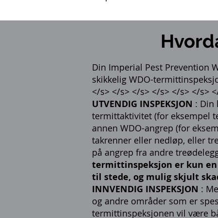
Hvord
Din Imperial Pest Prevention W
skikkelig WDO-termittinspeksjo
</s> </s> </s> </s> </s> </s> <
UTVENDIG INSPEKSJON
: Din 
termittaktivitet (for eksempel 
annen WDO-angrep (for eksempel
takrenner eller nedløp, eller t
på angrep fra andre treødelegg
termittinspeksjon er kun en 
til stede, og mulig skjult sk
INNVENDIG INSPEKSJON
: Me
og andre områder som er spesi
termittinspeksjonen vil være bå