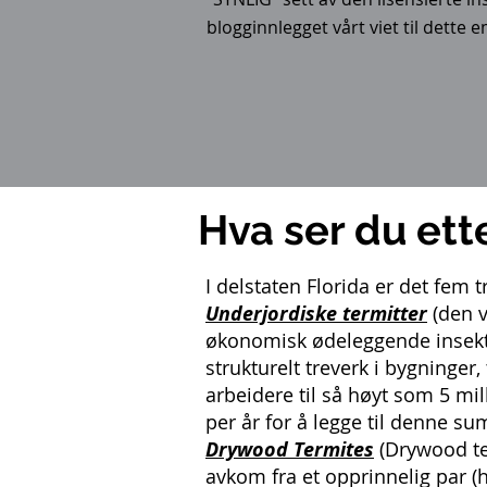
blogginnlegget vårt viet til dette 
Hva ser du et
I delstaten Florida
er det fem t
Underjordiske termitter
(den v
økonomisk ødeleggende insekte
strukturelt treverk i bygninger
arbeidere til så høyt som 5 mi
per år for å legge til denne s
Drywood Termites
(Drywood ter
avkom fra et opprinnelig par (