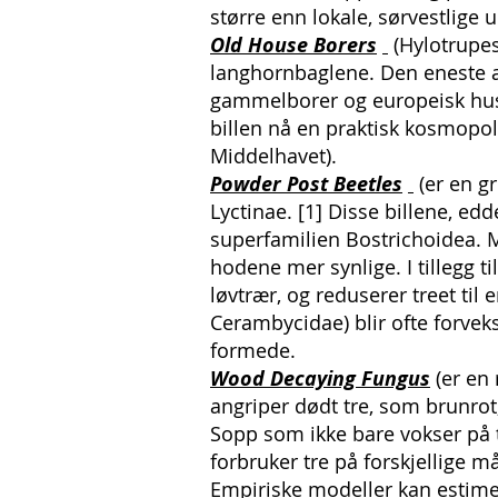
større enn lokale, sørvestlige u
Old House Borers
(Hylotrupes
langhornbaglene. Den eneste ar
gammelborer og europeisk husbo
billen nå en praktisk kosmopoli
Middelhavet).
Powder Post Beetles
(er en gr
Lyctinae. [1] Disse billene, ed
superfamilien Bostrichoidea. Me
hodene mer synlige. I tillegg 
løvtrær, og reduserer treet til
Cerambycidae) blir ofte forveks
formede.
Wood Decaying Fungus
(er en 
angriper dødt tre, som brunrot
Sopp som ikke bare vokser på tr
forbruker tre på forskjellige m
Empiriske modeller kan estimere