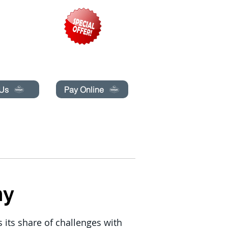
pecials today!
 Us
Pay Online
BESTILL ONLINE
KONTAKT OSS
More
ny
s its share of challenges with