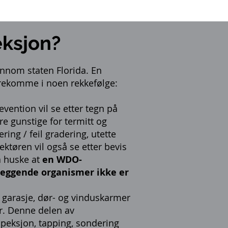
ksjon?
ennom staten Florida. En
orekomme i noen rekkefølge:
evention vil se etter tegn på
re gunstige for termitt og
ing / feil gradering, utette
ktøren vil også se etter bevis
å huske at
en WDO-
eleggende organismer ikke er
, garasje, dør- og vinduskarmer
r. Denne delen av
nspeksjon, tapping, sondering