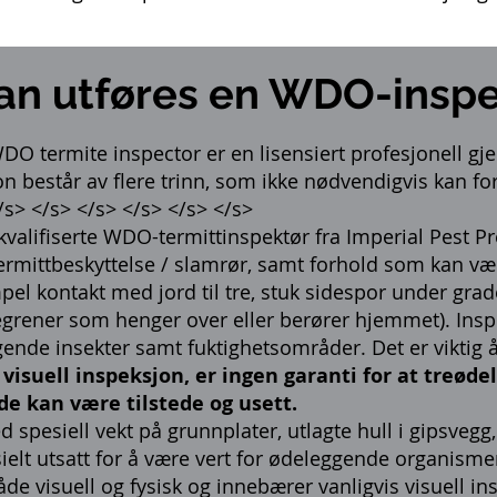
an utføres en WDO-inspe
DO termite inspector er en lisensiert profesjonell gj
n består av flere trinn, som ikke nødvendigvis kan f
/s> </s> </s> </s> </s> </s>
kvalifiserte WDO-termittinspektør fra Imperial Pest Pr
termittbeskyttelse / slamrør, samt forhold som kan væ
 kontakt med jord til tre, stuk sidespor under grader
regrener som henger over eller berører hjemmet). Inspe
ende insekter samt fuktighetsområder. Det er viktig 
visuell inspeksjon, er ingen garanti for at treød
ade kan være tilstede og usett.
d spesiell vekt på grunnplater, utlagte hull i gipsvegg
elt utsatt for å være vert for ødeleggende organisme
de visuell og fysisk og innebærer vanligvis visuell i