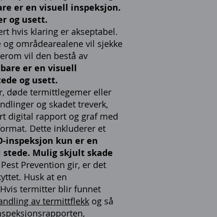
e er en visuell inspeksjon.
r og usett.
t hvis klaring er akseptabel.
ne og områdearealene vil sjekke
perom vil den bestå av
are er en visuell
tede og usett.
r, døde termittlegemer eller
andlinger og skadet treverk,
t digital rapport og graf med
ormat. Dette inkluderer et
-inspeksjon kun er en
 stede. Mulig skjult skade
est Prevention gir, er det
yttet. Husk at en
vis termitter blir funnet
ndling av termittflekk
og så
inspeksjonsrapporten,