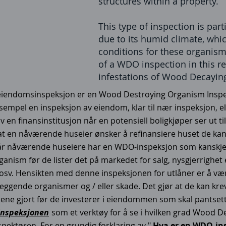
structures within a property.
This type of inspection is part
due to its humid climate, whi
conditions for these organism
of a WDO inspection in this re
infestations of Wood Decayin
eiendomsinspeksjon er en Wood Destroying Organism Inspe
empel en inspeksjon av eiendom, klar til nær inspeksjon, ell
 en finansinstitusjon når en potensiell boligkjøper ser ut ti
t en nåværende huseier ønsker å refinansiere huset de kansk
år nåværende huseiere har en WDO-inspeksjon som kanskje
anism før de lister det på markedet for salg, nysgjerrighet
 osv. Hensikten med denne inspeksjonen for utlåner er å væ
leggende organismer og / eller skade. Det gjør at de kan k
onene gjort før de investerer i eiendommen som skal pantsett
nspeksjonen
som et verktøy for å se i hvilken grad Wood 
nspektøren. For en grundig forklaring av "
Hva er en WDO-in