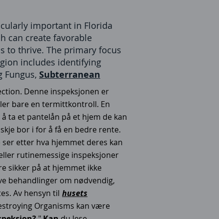
icularly important in Florida
ch can create favorable
s to thrive. The primary focus
gion includes identifying
g Fungus,
Subterranean
ction. Denne inspeksjonen er
er bare en termittkontroll. En
l å ta et pantelån på et hjem de kan
je bor i for å få en bedre rente.
 ser etter hva hjemmet deres kan
 eller rutinemessige inspeksjoner
re sikker på at hjemmet ikke
reve behandlinger om nødvendig,
es. Av hensyn til
husets
Destroying Organisms kan være
speksjon?
"
Kan
du lese