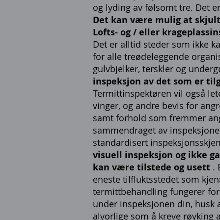
og lyding av følsomt tre. Det e
Det kan være mulig at skjul
Lofts- og / eller krageplassi
Det er alltid steder som ikke k
for alle treødeleggende organi
gulvbjelker, terskler og undergu
inspeksjon av det som er tilg
Termittinspektøren vil også let
vinger, og andre bevis for angr
samt forhold som fremmer angre
sammendraget av inspeksjonen o
standardisert inspeksjonsskjem
visuell inspeksjon og ikke g
kan være tilstede og usett
. 
eneste tilfluktsstedet som kje
termittbehandling fungerer for
under inspeksjonen din, husk 
alvorlige som å kreve
røyking a