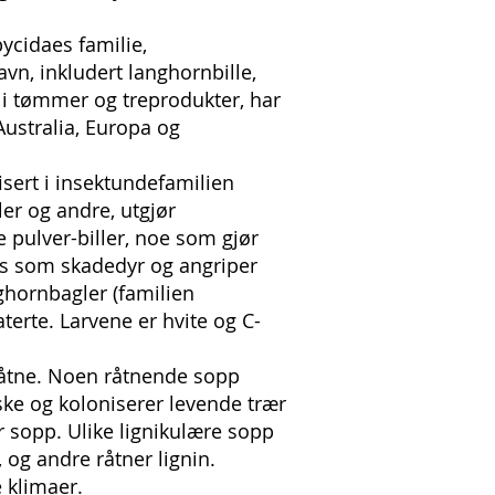
ycidaes familie,
vn, inkludert langhornbille,
 i tømmer og treprodukter, har
 Australia, Europa og
isert i insektundefamilien
ler og andre, utgjør
e pulver-biller, noe som gjør
tes som skadedyr og angriper
nghornbagler (familien
terte. Larvene er hvite og C-
 råtne. Noen råtnende sopp
ske og koloniserer levende trær
ær sopp. Ulike lignikulære sopp
 og andre råtner lignin.
e klimaer.