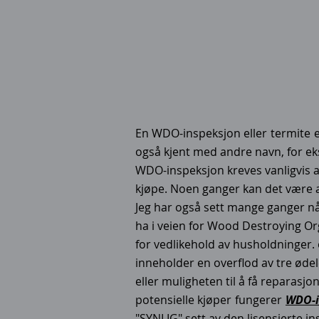
En WDO-inspeksjon eller
termite
også kjent med andre navn, for eks
WDO-inspeksjon kreves vanligvis av
kjøpe. Noen ganger kan det være a
Jeg har også sett mange ganger n
ha i veien for Wood Destroying Org
for vedlikehold av husholdninger.
inneholder en overflod av tre øde
eller muligheten til å få reparasj
potensielle kjøper
fungerer
WDO-i
"SYNLIG" sett av den lisensierte i