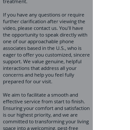
treatment.
If you have any questions or require
further clarification after viewing the
video, please contact us. You'll have
the opportunity to speak directly with
one of our approachable phone
associates based in the U.S., who is
eager to offer you customized, sincere
support. We value genuine, helpful
interactions that address all your
concerns and help you feel fully
prepared for our visit.
We aim to facilitate a smooth and
effective service from start to finish.
Ensuring your comfort and satisfaction
is our highest priority, and we are
committed to transforming your living
space into a welcoming, pest-free