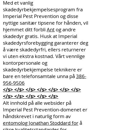
Med et vanlig
skadedyrbekjempelsesprogram fra
Imperial Pest Prevention og disse
nyttige sanitær tipsene for hånden, vil
hjemmet ditt forbli
Ant
og andre
skadedyr gratis. Husk at Imperial
skadedyrsforebygging garanterer deg
å være skadedyrfri, ellers returnerer
vi uten ekstra kostnad. Vårt vennlige
kontorpersonale og
skadedyrbekjempelse teknikere er
bare en telefonsamtale unna på
386-
956-9506
</s> </s> </s> </s> </s> </s> </s>
</s> </s> </s> </s> </s>
Alt innhold på alle websider på
Imperial Pest Prevention-domenet er
håndskrevet i naturlig form av
entomolog Jonathan Stoddard for
å
sikre kvalitetsstandarder for