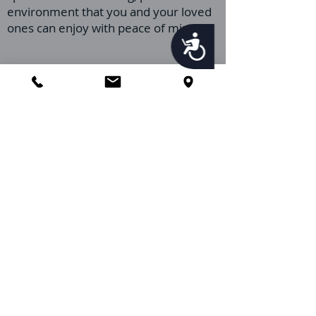
environment that you and your loved
ones can enjoy with peace of mind.
Accessibility
We proudly offer pest control and termite
services to Florida's Volusia County, St.
Johns County, Seminole County, Orange
County, Flagler County, and Brevard
County with over 120 years of combined