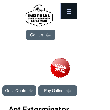
Please
note:
This
website
includes
an
accessibility
system.
Call Us
Need Pest Control Help? call and ask us
about our specials today!
Get a Quote
Pay Online
Ant Exterminator