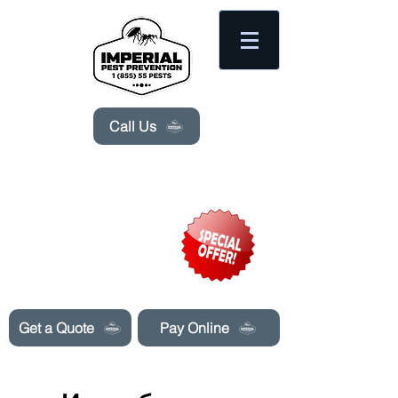
Please
note:
This
website
includes
an
accessibility
system.
Call Us
Need Pest Control Help? call and ask us
about our specials today!
Get a Quote
Pay Online