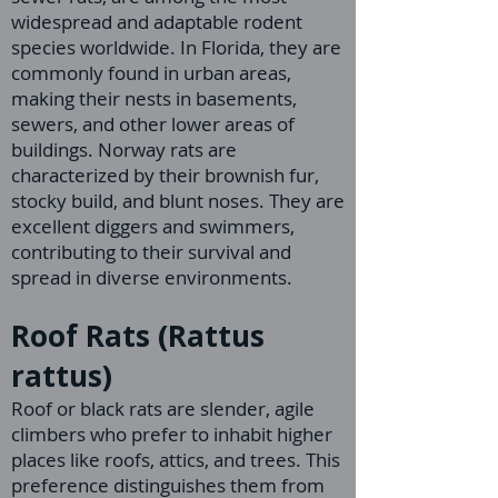
widespread and adaptable rodent
species worldwide. In Florida, they are
commonly found in urban areas,
making their nests in basements,
sewers, and other lower areas of
buildings. Norway rats are
characterized by their brownish fur,
stocky build, and blunt noses. They are
excellent diggers and swimmers,
contributing to their survival and
spread in diverse environments.
Roof Rats (Rattus
rattus)
Roof or black rats are slender, agile
climbers who prefer to inhabit higher
places like roofs, attics, and trees. This
preference distinguishes them from