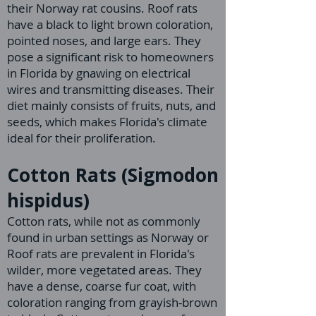
their Norway rat cousins. Roof rats
have a black to light brown coloration,
pointed noses, and large ears. They
pose a significant risk to homeowners
in Florida by gnawing on electrical
wires and transmitting diseases. Their
diet mainly consists of fruits, nuts, and
seeds, which makes Florida's climate
ideal for their proliferation.
Cotton Rats (Sigmodon
hispidus)
Cotton rats, while not as commonly
found in urban settings as Norway or
Roof rats are prevalent in Florida's
wilder, more vegetated areas. They
have a dense, coarse fur coat, with
coloration ranging from grayish-brown