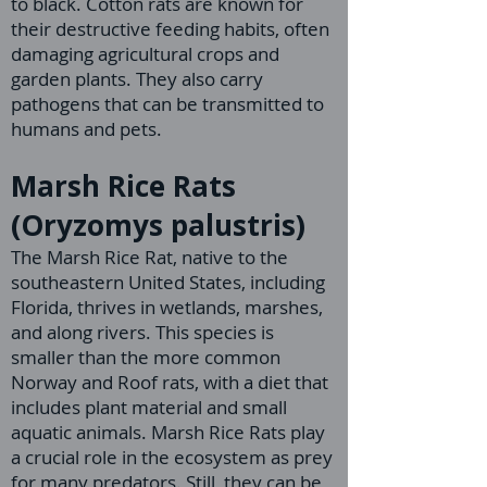
to black. Cotton rats are known for
their destructive feeding habits, often
damaging agricultural crops and
garden plants. They also carry
pathogens that can be transmitted to
humans and pets.
Marsh Rice Rats
(Oryzomys palustris)
The Marsh Rice Rat, native to the
southeastern United States, including
Florida, thrives in wetlands, marshes,
and along rivers. This species is
smaller than the more common
Norway and Roof rats, with a diet that
includes plant material and small
aquatic animals. Marsh Rice Rats play
a crucial role in the ecosystem as prey
for many predators. Still, they can be