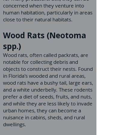
concerned when they venture into
human habitation, particularly in areas
close to their natural habitats.
Wood Rats (Neotoma
spp.)
Wood rats, often called packrats, are
notable for collecting debris and
objects to construct their nests. Found
in Florida's wooded and rural areas,
wood rats have a bushy tail, large ears,
and a white underbelly. These rodents
prefer a diet of seeds, fruits, and nuts,
and while they are less likely to invade
urban homes, they can become a
nuisance in cabins, sheds, and rural
dwellings.