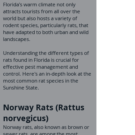
Florida's warm climate not only
attracts tourists from all over the
world but also hosts a variety of
rodent species, particularly rats, that
have adapted to both urban and wild
landscapes.
Understanding the different types of
rats found in Florida is crucial for
effective pest management and
control. Here's an in-depth look at the
most common rat species in the
Sunshine State.
Norway Rats (Rattus
norvegicus)
Norway rats, also known as brown or
sewer rats, are among the most