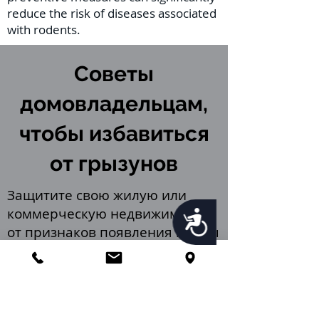
reduce the risk of diseases associated
with rodents.
Советы
домовладельцам,
чтобы избавиться
от грызунов
Защитите свою жилую или
коммерческую недвижимость
Accessibility
от признаков появления крысы
(помет и запах мочи грызунов).
Вот несколько простых вещей,
которые помогут избавиться от
крыс: