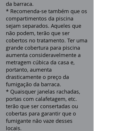
da barraca.
* Recomenda-se também que os
compartimentos da piscina
sejam separados. Aqueles que
não podem, terão que ser
cobertos no tratamento. Ter uma
grande cobertura para piscina
aumenta consideravelmente a
metragem cúbica da casa e,
portanto, aumenta
drasticamente o preço da
fumigação da barraca.
* Quaisquer janelas rachadas,
portas com calafetagem, etc.
terão que ser consertadas ou
cobertas para garantir que o
fumigante não vaze desses
locais.