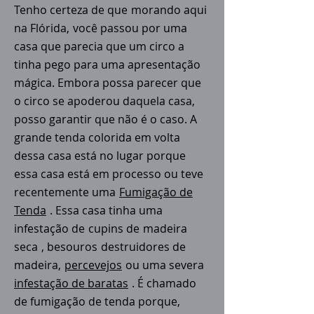
Tenho certeza de que
morando aqui
na Flórida,
você passou por uma
casa que parecia que um circo a
tinha pego para uma apresentação
mágica. Embora possa parecer que
o circo se apoderou daquela casa,
posso garantir que não é o caso. A
grande tenda colorida em volta
dessa casa está no lugar porque
essa casa está em processo ou teve
recentemente uma
Fumigação de
Tenda
. Essa casa tinha uma
infestação de
cupins de
madeira
seca
, besouros
destruidores de
madeira,
percevejos
ou uma severa
infestação de baratas
. É chamado
de fumigação de tenda porque,