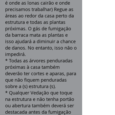
é onde as lonas cairão e onde
precisamos trabalhar) Regue as
áreas ao redor da casa perto da
estrutura e todas as plantas
próximas. O gás de fumigação
da barraca mata as plantas e
isso ajudará a diminuir a chance
de danos. No entanto, isso não o
impedirá.
* Todas as árvores penduradas
próximas à casa também
deverão ter cortes e aparas, para
que não fiquem penduradas
sobre a (s) estrutura (s).
* Qualquer Vedação que toque
na estrutura e não tenha portão
ou abertura também deverá ser
destacada antes da fumigação