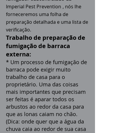
Imperial Pest Prevention
, nós lhe
forneceremos uma folha de
preparação detalhada e uma lista de
verificação.
Trabalho de preparação de
fumigação de barraca
externa:
* Um processo de fumigação de
barraca pode exigir muito
trabalho de casa para o
proprietário. Uma das coisas
mais importantes que precisam
ser feitas é aparar todos os
arbustos ao redor da casa para
que as lonas caiam no chão.
(Dica: onde quer que a água da
chuva caia ao redor de sua casa