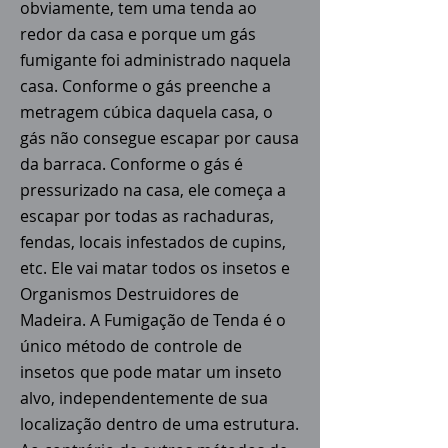
obviamente, tem uma tenda ao
redor da casa e porque um gás
fumigante foi administrado naquela
casa. Conforme o gás preenche a
metragem cúbica daquela casa, o
gás não consegue escapar por causa
da barraca. Conforme o gás é
pressurizado na casa, ele começa a
escapar por todas as rachaduras,
fendas, locais infestados de cupins,
etc. Ele vai matar todos os insetos e
Organismos Destruidores de
Madeira. A Fumigação de Tenda é o
único método de
controle
de
insetos
que pode matar um inseto
alvo, independentemente de sua
localização dentro de uma estrutura.