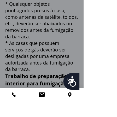
* Quaisquer objetos
pontiagudos presos à casa,
como antenas de satélite, toldos,
etc., deverão ser abaixados ou
removidos antes da fumigação
da barraca.
* As casas que possuem
serviços de gás deverão ser
desligadas por uma empresa
autorizada antes da fumigação
da barraca.
Trabalho de preparação
Accessibility
interior para fumigação de
tenda:
*
O trabalho de preparação do
interior para a fumigação de
uma barraca é um processo um