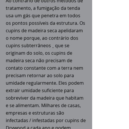
Ao contrário de outros métodos de
tratamento, a fumigação da tenda
usa um gás que penetra em todos
os pontos possíveis da estrutura. Os
cupins de madeira seca apelidaram
o nome porque, ao contrário dos
cupins subterrâneos
que se
originam do solo, os cupins de
madeira seca não precisam de
contato constante com a terra nem
precisam retornar ao solo para
umidade regularmente. Eles podem
extrair umidade suficiente para
sobreviver da madeira que habitam
e se alimentam. Milhares de casas,
empresas e estruturas são
infectadas / infestadas por cupins de
Drywood a cada ano e podem