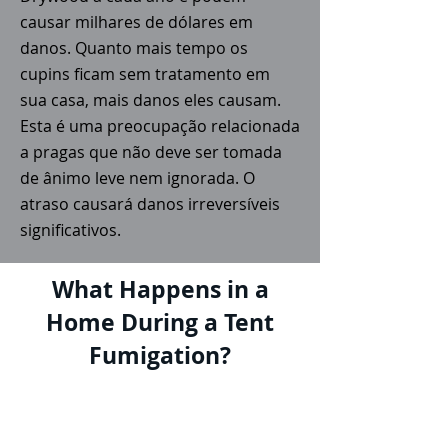
causar milhares de dólares em
danos. Quanto mais tempo os
cupins ficam sem tratamento em
sua casa, mais danos eles causam.
Esta é uma preocupação relacionada
a pragas que não deve ser tomada
de ânimo leve nem ignorada. O
atraso causará danos irreversíveis
significativos.
What Happens in a
Home During a Tent
Fumigation?