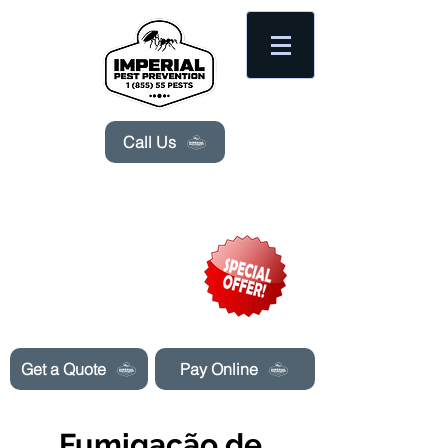
Please
note:
This
website
includes
an
accessibility
system.
Call Us
Need Pest Control Help? call and ask us
about our specials today!
Get a Quote
Pay Online
Fumigação de