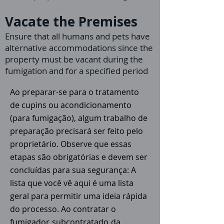
Vacate the Premises
Ensure that all humans and pets have
alternative accommodations since the
property must be vacant during the
fumigation and for a specified period
Ao preparar-se para o tratamento
de cupins ou acondicionamento
(para fumigação), algum trabalho de
preparação precisará ser feito pelo
proprietário. Observe que essas
etapas são obrigatórias e devem ser
concluídas para sua segurança: A
lista que você vê aqui é uma lista
geral para permitir uma ideia rápida
do processo. Ao contratar o
fumigador
subcontratado
da